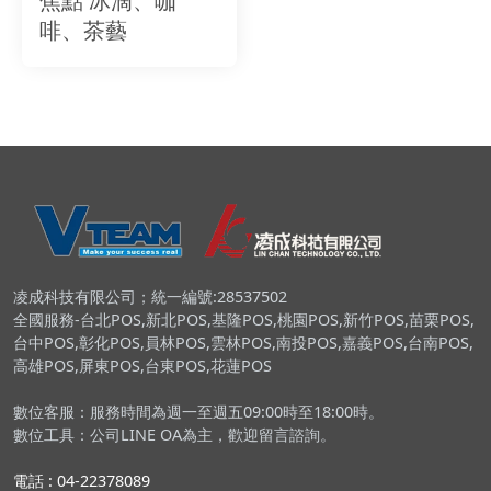
焦點 冰滴、咖
啡、茶藝
凌成科技有限公司；統一編號:28537502
全國服務-台北POS,新北POS,基隆POS,桃園POS,新竹POS,苗栗POS,
台中POS,彰化POS,員林POS,雲林POS,南投POS,嘉義POS,台南POS,
高雄POS,屏東POS,台東POS,花蓮POS
數位客服：服務時間為週一至週五09:00時至18:00時。
數位工具：公司LINE OA為主，歡迎留言諮詢。
電話 : 04-22378089