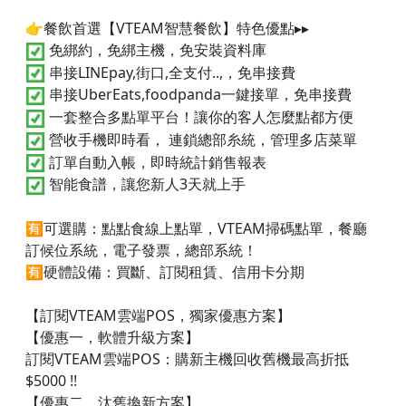
👉餐飲首選【VTEAM智慧餐飲】特色優點▸▸
免綁約，免綁主機，免安裝資料庫
串接LINEpay,街口,全支付..,，免串接費
串接UberEats,foodpanda一鍵接單，免串接費
一套整合多點單平台！讓你的客人怎麼點都方便
營收手機即時看， 連鎖總部糸統，管理多店菜單
訂單自動入帳，即時統計銷售報表
智能食譜，讓您新人3天就上手
🈶可選購：點點食線上點單，VTEAM掃碼點單，餐廳
訂候位系統，電子發票，總部系統！
🈶硬體設備：買斷、訂閱租賃、信用卡分期
【訂閱VTEAM雲端POS，獨家優惠方案】
【優惠一，軟體升級方案】
訂閱VTEAM雲端POS：購新主機回收舊機最高折抵
$5000 !!
【優惠二，汰舊換新方案】