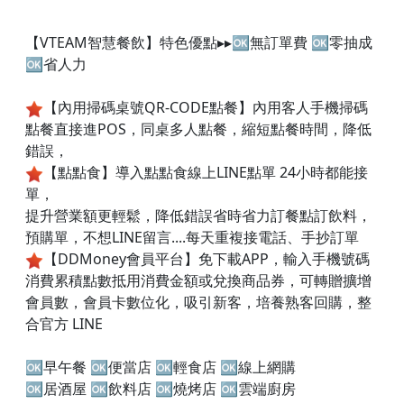
【VTEAM智慧餐飲】特色優點▸▸🆗無訂單費 🆗零抽成
🆗省人力
【內用掃碼桌號QR-CODE點餐】內用客人手機掃碼
點餐直接進POS，同桌多人點餐，縮短點餐時間，降低
錯誤，
【點點食】導入點點食線上LINE點單 24小時都能接
單，
提升營業額更輕鬆，降低錯誤省時省力訂餐點訂飲料，
預購單，不想LINE留言....每天重複接電話、手抄訂單
【DDMoney會員平台】免下載APP，輸入手機號碼
消費累積點數抵用消費金額或兌換商品券，可轉贈擴增
會員數，會員卡數位化，吸引新客，培養熟客回購，整
合官方 LINE
🆗早午餐 🆗便當店 🆗輕食店 🆗線上網購
🆗居酒屋 🆗飲料店 🆗燒烤店 🆗雲端廚房