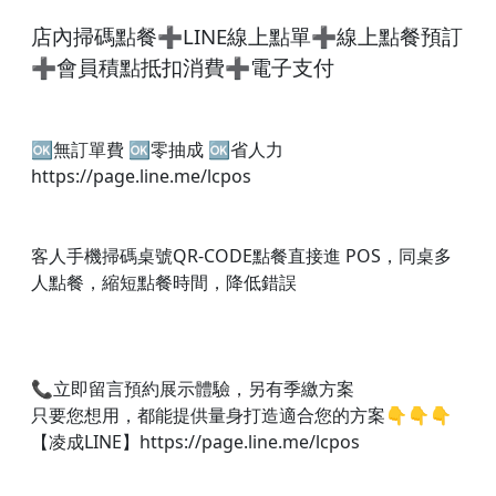
店內掃碼點餐➕LINE線上點單➕線上點餐預訂
➕會員積點抵扣消費➕電子支付
🆗無訂單費 🆗零抽成 🆗省人力
https://page.line.me/lcpos
客人手機掃碼桌號QR-CODE點餐直接進 POS，同桌多
人點餐，縮短點餐時間，降低錯誤
📞立即留言預約展示體驗，另有季繳方案
只要您想用，都能提供量身打造適合您的方案👇👇👇​
【凌成LINE】https://page.line.me/lcpos