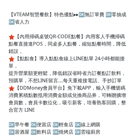
【VTEAM智慧餐飲】特色優點▸▸🆗無訂單費 🆗零抽成
🆗省人力
【內用掃碼桌號QR-CODE點餐】內用客人手機掃碼
點餐直接進POS，同桌多人點餐，縮短點餐時間，降低
錯誤，
【點點食】導入點點食線上LINE點單 24小時都能接
單，
提升營業額更輕鬆，降低錯誤省時省力訂餐點訂飲料，
預購單，不想LINE留言....每天重複接電話、手抄訂單
【DDMoney會員平台】免下載APP，輸入手機號碼
消費累積點數抵用消費金額或兌換商品券，可轉贈擴增
會員數，會員卡數位化，吸引新客，培養熟客回購，整
合官方 LINE
🆗早午餐 🆗便當店 🆗輕食店 🆗線上網購
🆗居酒屋 🆗飲料店 🆗燒烤店 🆗雲端廚房