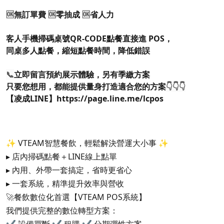
🆗
無訂單費
🆗
零抽成
🆗
省人力
客人手機掃碼桌號QR-CODE點餐直接進 POS，
同桌多人點餐，縮短點餐時間，降低錯誤
📞
立即留言預約展示體驗，另有季繳方案
只要您想用，都能提供量身打造適合您的方案
👇👇👇​
【凌成LINE】
https://page.line.me/lcpos
✨ VTEAM智慧餐飲，輕鬆解決營運大小事 ✨
▸ 店內掃碼點餐＋LINE線上點單
▸ 內用、外帶一套搞定，省時更省心
▸ 一套系統，精準提升效率與營收
🚀
餐飲數位化首選【VTEAM POS系統】
我們提供完整的數位轉型方案：
✔ 設備買斷 ✔ 租購 ✔ 分期彈性方案