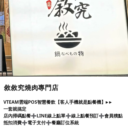
敘敘究燒肉專門店
VTEAM雲端POS智慧餐飲【客人手機就是點餐機】▸ ▸
一套就搞定
店內掃碼點餐➕LINE線上點單➕線上點餐預訂➕會員積點
抵扣消費➕電子支付➕餐廳訂位系統