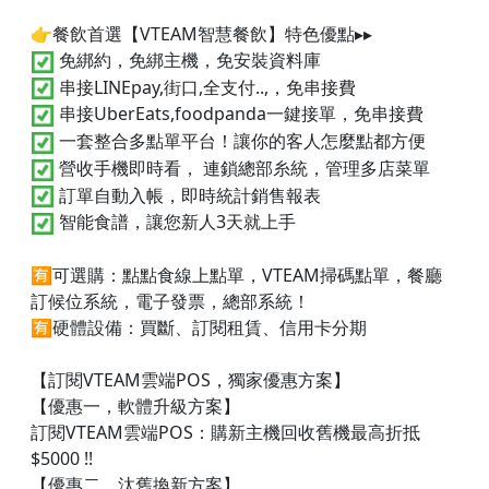
👉餐飲首選【VTEAM智慧餐飲】特色優點▸▸
免綁約，免綁主機，免安裝資料庫
串接LINEpay,街口,全支付..,，免串接費
串接UberEats,foodpanda一鍵接單，免串接費
一套整合多點單平台！讓你的客人怎麼點都方便
營收手機即時看， 連鎖總部糸統，管理多店菜單
訂單自動入帳，即時統計銷售報表
智能食譜，讓您新人3天就上手
🈶可選購：點點食線上點單，VTEAM掃碼點單，餐廳
訂候位系統，電子發票，總部系統！
🈶硬體設備：買斷、訂閱租賃、信用卡分期
【訂閱VTEAM雲端POS，獨家優惠方案】
【優惠一，軟體升級方案】
訂閱VTEAM雲端POS：購新主機回收舊機最高折抵
$5000 !!
【優惠二，汰舊換新方案】