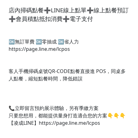
店內掃碼點餐➕LINE線上點單➕線上點餐預訂
➕會員積點抵扣消費➕電子支付
🆗無訂單費 🆗零抽成 🆗省人力
https://page.line.me/lcpos
客人手機掃碼桌號QR-CODE點餐直接進 POS，同桌多
人點餐，縮短點餐時間，降低錯誤
📞立即留言預約展示體驗，另有季繳方案
只要您想用，都能提供量身打造適合您的方案👇👇👇​
【凌成LINE】https://page.line.me/lcpos