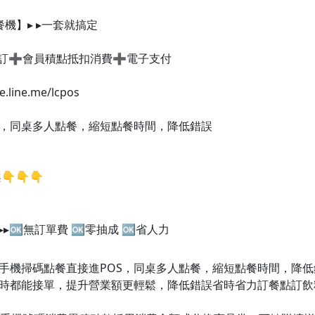
餐機】▸ ▸一套就搞定
預訂➕會員積點抵扣消費➕電子支付
ine.me/lcpos
OS，同桌多人點餐，縮短點餐時間，降低錯誤
👇👇​
tps://page.lin
▸🆗無訂單費 🆗零抽成 🆗省人力
客人手機掃碼點餐直接進POS，同桌多人點餐，縮短點餐時間，降
小時都能接單，提升營業額更輕鬆，降低錯誤省時省力訂餐點訂飲料，