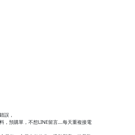
e.me/lcpos
低錯誤，
預購單，不想LINE留言....每天重複接電