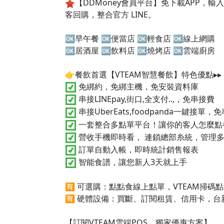
【DDMoney會員平台】免下載APP
客回購，整合官方 LINE。
🆗早午餐 🆗便當店 🆗輕食店 🆗線上網購
🆗居酒屋 🆗飲料店 🆗燒烤店 🆗雲端廚房
👉餐飲首選【VTEAM智慧餐飲】特色優點▸▸
免綁約，免綁主機，免安裝資料庫
串接LINEpay,街口,全支付..,，免串接費
串接UberEats,foodpanda一鍵接單，
一套整合多點單平台！讓你的客人怎麼點
營收手機即時看， 連鎖總部糸統，管理
訂單自動入帳，即時統計銷售報表
智能食譜，讓您新人3天就上手
🈶 可選購：點點食線上點單，VTEAM掃
🈶 硬體設備：買斷、訂閱租賃、信用卡，台
【訂閱VTEAM雲端POS，獨家優惠方案】