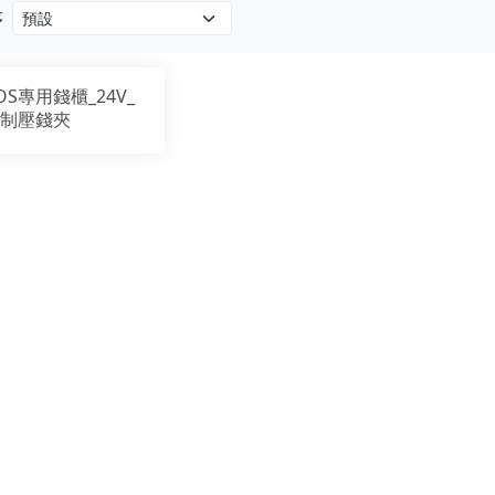
序
OS專用錢櫃_24V_
制壓錢夾