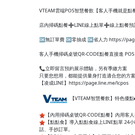
VTEAM雲端POS智慧餐飲【客人手機就是點
店內掃碼點餐➕LINE線上點單➕線上點餐
🆗無訂單費 🆗零抽成 🆗省人力 https://page.l
客人手機掃碼桌號QR-CODE點餐直接進 P
📞立即留言預約展示體驗，另有季繳方案
只要您想用，都能提供量身打造適合您的方案👇
【凌成LINE】ht
【VTEAM智慧餐飲】特色優點▸
【內用掃碼桌號QR-CODE點餐】內用
【點點食】導入點點食線上LINE點單 24
話、手抄訂單。