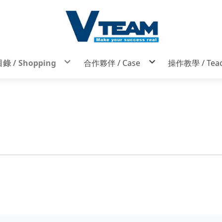
 / Shopping
合作夥伴 / Case
操作教學 / Teac
AM智慧餐飲 / Smart Catering
早午餐BRUNCH
操作與建置
設備 / equipment
米飯 / 麵食 / 便當
硬體相關問題
材
台灣小吃 / 在地特色美食
務
飲品專賣
咖啡
出單機 / miniature printer
門市 / digit shop
熱感紙
主題餐廳
貼紙機
總部 / headquarters digit
條碼紙（歡迎客製）
鍋物專賣 / 火鍋
錢箱
二聯式發票色帶
滷味
掃瞄器
日式料理
伴手禮 / 麵包烘焙
中式料理 / 台菜
飲品專賣 / 手搖飲