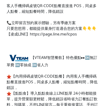
客人手機掃碼桌號QR-CODE點餐直接進 POS，同桌多
人點餐，縮短點餐時間，降低錯誤
📞立即留言預約展示體驗，另有季繳方案
只要您想用，都能提供量身打造適合您的方案👇👇👇​
【凌成LINE】https://page.line.me/lcpos
【VTEAM智慧餐飲】特色優點▸▸🆗無訂
單費 🆗零抽成 🆗省人力
【內用掃碼桌號QR-CODE點餐】內用客人手機掃碼
點餐直接進POS，同桌多人點餐，縮短點餐時間，降低
錯誤，
【點點食】導入點點食線上LINE點單 24小時都能接
單，提升營業額更輕鬆，降低錯誤省時省力訂餐點訂飲
料，預購單，不想LINE留言....每天重複接電話、手抄訂