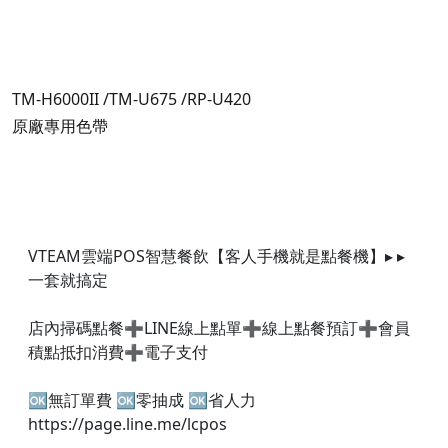
TM-H6000II /TM-U675 /RP-U420
原廠專用色帶
VTEAM雲端POS智慧餐飲【客人手機就是點餐機】▸ ▸
一套就搞定
店內掃碼點餐➕LINE線上點單➕線上點餐預訂➕會員
積點抵扣消費➕電子支付
🆗無訂單費 🆗零抽成 🆗省人力
https://page.line.me/lcpos