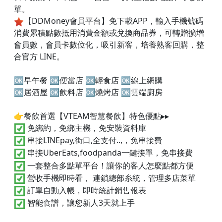
單。
【DDMoney會員平台】免下載APP，輸入手機號碼
消費累積點數抵用消費金額或兌換商品券，可轉贈擴增
會員數，會員卡數位化，吸引新客，培養熟客回購，整
合官方 LINE。
🆗早午餐 🆗便當店 🆗輕食店 🆗線上網購
🆗居酒屋 🆗飲料店 🆗燒烤店 🆗雲端廚房
👉餐飲首選【VTEAM智慧餐飲】特色優點▸▸
免綁約，免綁主機，免安裝資料庫
串接LINEpay,街口,全支付..,，免串接費
串接UberEats,foodpanda一鍵接單，免串接費
一套整合多點單平台！讓你的客人怎麼點都方便
營收手機即時看， 連鎖總部糸統，管理多店菜單
訂單自動入帳，即時統計銷售報表
智能食譜，讓您新人3天就上手