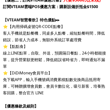
【優惠二，訂閱VTEAM優惠方案】
訂閱VTEAM雲端POS優惠方案：購新設備折抵金$1500
【VTEAM智慧餐飲】特色優點▸▸
⭐️
【內用掃碼桌號QR-CODE點餐】
客人手機就是點餐機，同桌多人點餐，縮短點餐時間，降低
錯誤，節省人力成本，
無額外系統訂單處理費
⭐️【點點食】
線上LINE點單，自取、外送，預購隔日餐點，24小時都能接
單，提升營業額更輕鬆，
降低錯誤省時省力，即時通知不漏
單
⭐️【DiDiMoney會員平台】
免下載APP，輸入手機號碼消費累積點數兌換商品抵用寄
庫，可轉贈擴增會員數，
會員卡數位化，吸引新客，培養熟
客回購，整合官方 LINE
【優惠條款及細則】