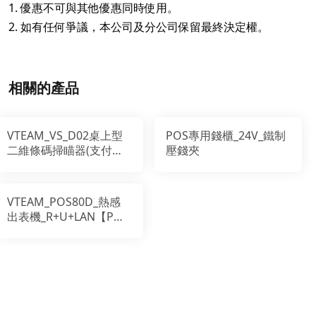
1. 優惠不可與其他優惠同時使用。
2. 如有任何爭議，本公司及分公司保留最終決定權。
相關的產品
VTEAM_VS_D02桌上型
POS專用錢櫃_24V_鐵制
二維條碼掃瞄器(支付盒
壓錢夾
子)
VTEAM_POS80D_熱感
出表機_R+U+LAN【POS
系統熱感出單機,支援電
子發票列印】