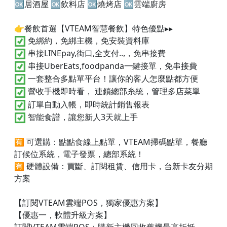
🆗居酒屋 🆗飲料店 🆗燒烤店 🆗雲端廚房
👉餐飲首選【VTEAM智慧餐飲】特色優點▸▸
免綁約，免綁主機，免安裝資料庫
串接LINEpay,街口,全支付..,，免串接費
串接UberEats,foodpanda一鍵接單，免串接費
一套整合多點單平台！讓你的客人怎麼點都方便
營收手機即時看， 連鎖總部糸統，管理多店菜單
訂單自動入帳，即時統計銷售報表
智能食譜，讓您新人3天就上手
🈶 可選購：點點食線上點單，VTEAM掃碼點單，餐廳
訂候位系統，電子發票，總部系統！
🈶 硬體設備：買斷、訂閱租賃、信用卡，台新卡友分期
方案
【訂閱VTEAM雲端POS，獨家優惠方案】
【優惠一，軟體升級方案】