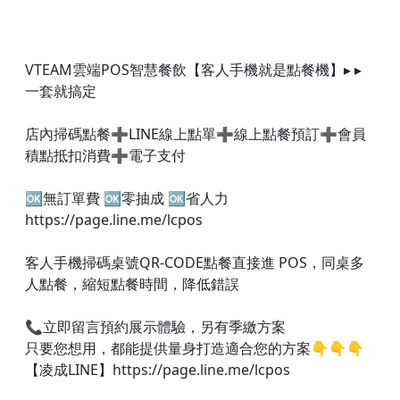
VTEAM雲端POS智慧餐飲【客人手機就是點餐機】▸ ▸
一套就搞定
店內掃碼點餐➕LINE線上點單➕線上點餐預訂➕會員
積點抵扣消費➕電子支付
🆗無訂單費 🆗零抽成 🆗省人力
https://page.line.me/lcpos
客人手機掃碼桌號QR-CODE點餐直接進 POS，同桌多
人點餐，縮短點餐時間，降低錯誤
📞立即留言預約展示體驗，另有季繳方案
只要您想用，都能提供量身打造適合您的方案👇👇👇​
【凌成LINE】https://page.line.me/lcpos