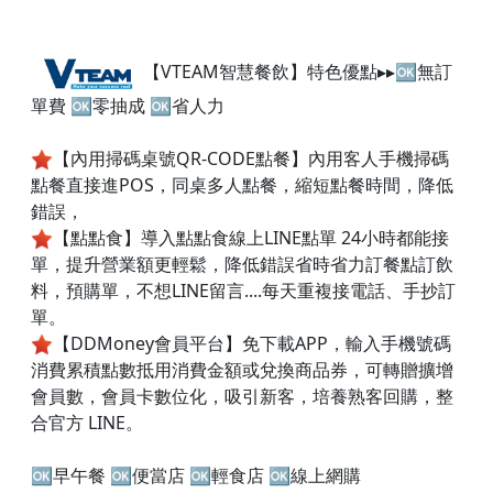
【VTEAM智慧餐飲】特色優點▸▸🆗無訂
單費 🆗零抽成 🆗省人力
【內用掃碼桌號QR-CODE點餐】內用客人手機掃碼
點餐直接進POS，同桌多人點餐，縮短點餐時間，降低
錯誤，
【點點食】導入點點食線上LINE點單 24小時都能接
單，提升營業額更輕鬆，降低錯誤省時省力訂餐點訂飲
料，預購單，不想LINE留言....每天重複接電話、手抄訂
單。
【DDMoney會員平台】免下載APP，輸入手機號碼
消費累積點數抵用消費金額或兌換商品券，可轉贈擴增
會員數，會員卡數位化，吸引新客，培養熟客回購，整
合官方 LINE。
🆗早午餐 🆗便當店 🆗輕食店 🆗線上網購