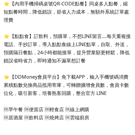
⭐️【內用手機掃碼桌號QR-CODE點餐】同桌多人點餐，縮
短點餐時間，降低錯誤，節省人力成本，無額外系統訂單處
理費
⭐️【點點食】訂飲料，預購單，不想LINE留言....每天重複接
電話、手抄訂單，導入點點食線上LINE點單，自取、外送，
預購隔日餐點，24小時都能接單，提升營業額更輕鬆，降低
錯誤省時省力，即時通知不漏單想訂餐
⭐️【DDMoney會員平台】免下載APP，輸入手機號碼消費
累積點數兌換商品抵用寄庫，可轉贈擴增會員數，會員卡數
位化，吸引新客，培養熟客回購，整合官方 LINE
🆗
早午餐
🆗
便當店
🆗
輕食店
🆗
線上網購
🆗
居酒屋
🆗
飲料店
🆗
燒烤店
🆗
雲端廚房