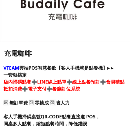
充電咖啡
VTEAM
雲端POS智慧餐飲【客人手機就是點餐機】▸ ▸
一套就搞定
店內掃碼點餐➕LINE線上點單➕線上點餐預訂➕會員積點
抵扣消費➕電子支付➕餐廳訂位系統
🆗
無訂單費
🆗
零抽成
🆗
省人力
客人手機掃碼桌號QR-CODE點餐直接進 POS，
同桌多人點餐，縮短點餐時間，降低錯誤