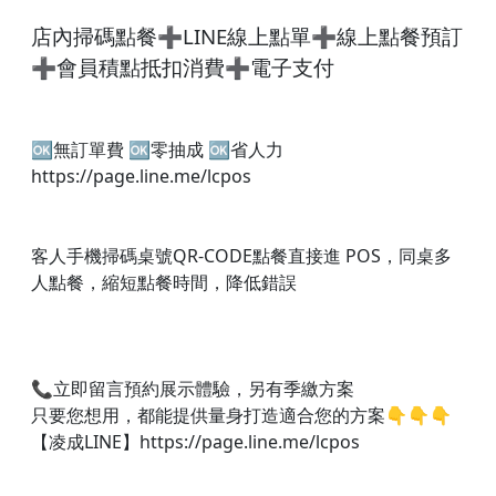
店內掃碼點餐➕LINE線上點單➕線上點餐預訂
➕會員積點抵扣消費➕電子支付
🆗無訂單費 🆗零抽成 🆗省人力
https://page.line.me/lcpos
客人手機掃碼桌號QR-CODE點餐直接進 POS，同桌多
人點餐，縮短點餐時間，降低錯誤
📞立即留言預約展示體驗，另有季繳方案
只要您想用，都能提供量身打造適合您的方案👇👇👇​
【凌成LINE】https://page.line.me/lcpos