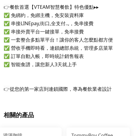
👉
餐飲首選【VTEAM智慧餐飲】特色優點▸▸
✅ 免綁約，免綁主機，免安裝資料庫
✅ 串接LINEpay,街口,全支付..,，免串接費
✅ 串接外賣平台一鍵接單，免串接費
✅ 一套整合多點單平台！讓你的客人怎麼點都方便
✅ 營收手機即時看，連鎖總部糸統，管理多店菜單
✅ 訂單自動入帳，即時統計銷售報表
✅ 智能食譜，讓您新人3天就上手
👉
從您的第一家店到連鎖國際，專為餐飲業者設計
相關的產品
澄湛咖啡
TommyBoy Coffee