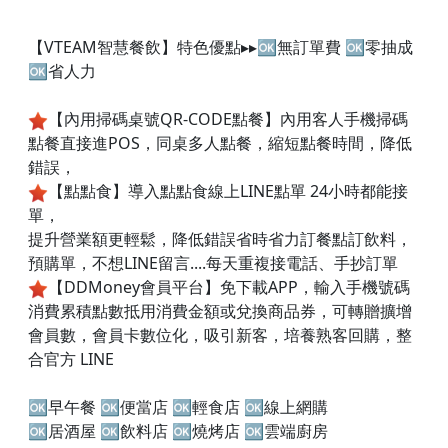
【VTEAM智慧餐飲】特色優點▸▸🆗無訂單費 🆗零抽成
🆗省人力
【內用掃碼桌號QR-CODE點餐】內用客人手機掃碼
點餐直接進POS，同桌多人點餐，縮短點餐時間，降低
錯誤，
【點點食】導入點點食線上LINE點單 24小時都能接
單，
提升營業額更輕鬆，降低錯誤省時省力訂餐點訂飲料，
預購單，不想LINE留言....每天重複接電話、手抄訂單
【DDMoney會員平台】免下載APP，輸入手機號碼
消費累積點數抵用消費金額或兌換商品券，可轉贈擴增
會員數，會員卡數位化，吸引新客，培養熟客回購，整
合官方 LINE
🆗早午餐 🆗便當店 🆗輕食店 🆗線上網購
🆗居酒屋 🆗飲料店 🆗燒烤店 🆗雲端廚房