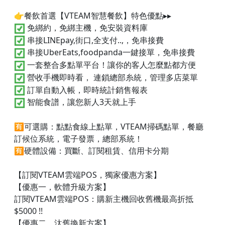
👉餐飲首選【VTEAM智慧餐飲】特色優點▸▸
免綁約，免綁主機，免安裝資料庫
串接LINEpay,街口,全支付..,，免串接費
串接UberEats,foodpanda一鍵接單，免串接費
一套整合多點單平台！讓你的客人怎麼點都方便
營收手機即時看， 連鎖總部糸統，管理多店菜單
訂單自動入帳，即時統計銷售報表
智能食譜，讓您新人3天就上手
🈶可選購：點點食線上點單，VTEAM掃碼點單，餐廳
訂候位系統，電子發票，總部系統！
🈶硬體設備：買斷、訂閱租賃、信用卡分期
【訂閱VTEAM雲端POS，獨家優惠方案】
【優惠一，軟體升級方案】
訂閱VTEAM雲端POS：購新主機回收舊機最高折抵
$5000 !!
【優惠二，汰舊換新方案】