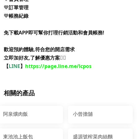
💛
訂單管理
💛
帳務紀錄
免下載APP即可幫你打理行銷活動和會員帳務!
歡迎預約體驗,符合您的開店需求
立即加好友,了解優惠方案
👇🏻
【
LINE
】
https://page.line.me/lcpos
相關的產品
阿泉爌肉飯
小曾擔舖
東池池上飯包
盛源號榨菜肉絲麵