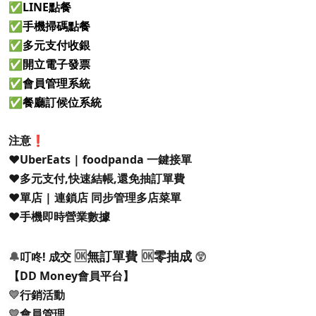
✅LINE點餐
✅手機掃碼點餐
✅多元支付收銀
✅開立電子發票
✅會員管理系統
✅餐廳訂候位系統
注意❗️
❤️UberEats | foodpanda 一鍵接單
❤️多元支付,快速結帳,還免抽訂單費
❤️單店 | 連鎖店 同步管理多店菜單
❤️手機即時營業數據
🆗
無訂單費
🆗
零抽成
🔔
叮咚! 成交
😲
【DD Money會員平台】
💛
行銷活動
💛
會員管理