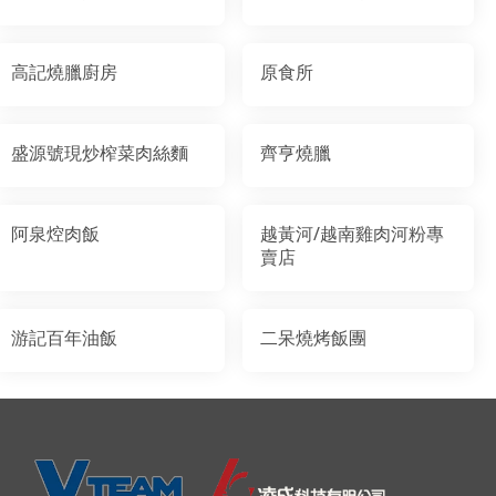
高記燒臘廚房
原食所
盛源號現炒榨菜肉絲麵
齊亨燒臘
阿泉焢肉飯
越黃河/越南雞肉河粉專
賣店
游記百年油飯
二呆燒烤飯團