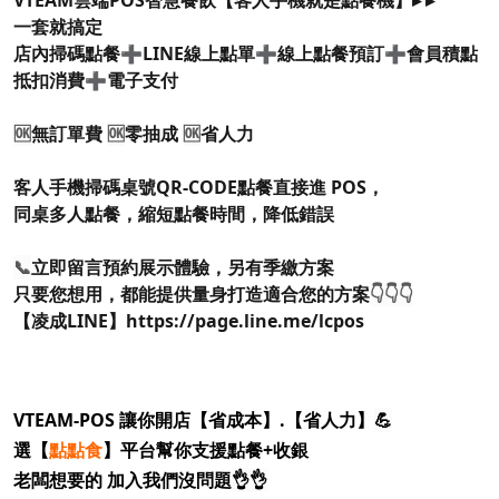
VTEAM雲端POS智慧餐飲【客人手機就是點餐機】▸ ▸
一套就搞定
店內掃碼點餐➕LINE線上點單➕線上點餐預訂➕會員積點
抵扣消費➕電子支付
🆗
無訂單費
🆗
零抽成
🆗
省人力
客人手機掃碼桌號QR-CODE點餐直接進 POS，
同桌多人點餐，縮短點餐時間，降低錯誤
📞
立即留言預約展示體驗，另有季繳方案
只要您想用，都能提供量身打造適合您的方案
👇👇👇
【凌成LINE】
https://page.line.me/lcpos
VTEAM-POS 讓你開店【省成本】.【省人力】
💪
選【
點點食
】平台幫你支援點餐+收銀
老闆想要的 加入我們沒問題
👌👌