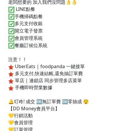
老闆想要的 加入我們沒問題👌👌
LINE點餐
手機掃碼點餐
多元支付收銀
開立電子發票
會員管理系統
餐廳訂候位系統
注意！！
UberEats | foodpanda 一鍵接單
多元支付,快速結帳,還免抽訂單費
單店 | 連鎖店 同步管理多店菜單
手機即時營業數據
🔔叮咚! 成交 🆗無訂單費 🆗零抽成 😲
【DD Money會員平台】
💛行銷活動
💛會員管理
💛訂單管理