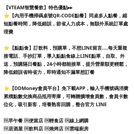
【VTEAM智慧餐飲】特色優點▸▸
⭐️【內用手機掃碼桌號QR-CODE點餐】同桌多人點餐，縮
短點餐時間，降低錯誤，節省人力成本，無額外系統訂單處
理費
⭐️【點點食】訂飲料，預購單，不想LINE留言....每天重複
接電話、手抄訂單，導入點點食線上LINE點單，自取、外
送，預購隔日餐點，24小時都能接單，提升營業額更輕鬆，
降低錯誤省時省力，即時通知不漏單想訂餐
⭐️【DDMoney會員平台】免下載APP，輸入手機號碼消費
累積點數兌換商品抵用寄庫，可轉贈擴增會員數，會員卡數
位化，吸引新客，培養熟客回購，整合官方 LINE
🆗
早午餐
🆗
便當店
🆗
輕食店
🆗
線上網購
🆗
居酒屋
🆗
飲料店
🆗
燒烤店
🆗
雲端廚房