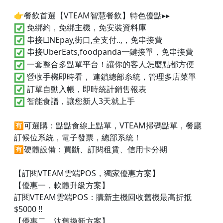
👉餐飲首選【VTEAM智慧餐飲】特色優點▸▸
免綁約，免綁主機，免安裝資料庫
串接LINEpay,街口,全支付..,，免串接費
串接UberEats,foodpanda一鍵接單，免串接費
一套整合多點單平台！讓你的客人怎麼點都方便
營收手機即時看， 連鎖總部糸統，管理多店菜單
訂單自動入帳，即時統計銷售報表
智能食譜，讓您新人3天就上手
🈶可選購：點點食線上點單，VTEAM掃碼點單，餐廳
訂候位系統，電子發票，總部系統！
🈶硬體設備：買斷、訂閱租賃、信用卡分期
【訂閱VTEAM雲端POS，獨家優惠方案】
【優惠一，軟體升級方案】
訂閱VTEAM雲端POS：購新主機回收舊機最高折抵
$5000 !!
【優惠二，汰舊換新方案】