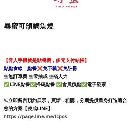
尋蜜可頌鯛魚燒
【客人手機就是點餐機，多元支付結帳】
點點食線上點餐❌免下載❌免註冊
🆗
無訂單費
🆗
零抽成
🆗
省人力
✅LINE點餐✅掃碼點餐 ✅會員積點✅電子發票
📞
立即留言預約展示，買斷，租購，分期提供量身打造適合
您的方案【凌成LINE】
https://page.line.me/lcpos