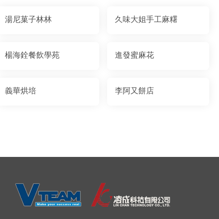
湯尼菓子林林
久味大姐手工麻糬
楊海銓餐飲學苑
進發蜜麻花
義華烘培
李阿又餅店