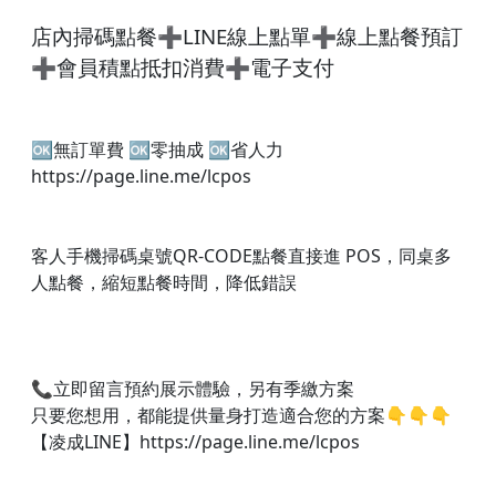
店內掃碼點餐➕LINE線上點單➕線上點餐預訂
➕會員積點抵扣消費➕電子支付
🆗無訂單費 🆗零抽成 🆗省人力
https://page.line.me/lcpos
客人手機掃碼桌號QR-CODE點餐直接進 POS，同桌多
人點餐，縮短點餐時間，降低錯誤
📞立即留言預約展示體驗，另有季繳方案
只要您想用，都能提供量身打造適合您的方案👇👇👇​
【凌成LINE】https://page.line.me/lcpos