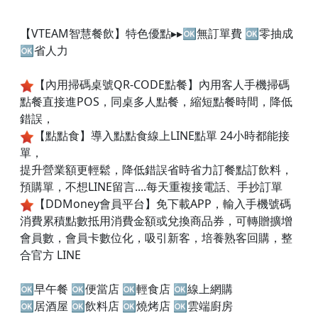
【VTEAM智慧餐飲】特色優點▸▸🆗無訂單費 🆗零抽成
🆗省人力
【內用掃碼桌號QR-CODE點餐】內用客人手機掃碼
點餐直接進POS，同桌多人點餐，縮短點餐時間，降低
錯誤，
【點點食】導入點點食線上LINE點單 24小時都能接
單，
提升營業額更輕鬆，降低錯誤省時省力訂餐點訂飲料，
預購單，不想LINE留言....每天重複接電話、手抄訂單
【DDMoney會員平台】免下載APP，輸入手機號碼
消費累積點數抵用消費金額或兌換商品券，可轉贈擴增
會員數，會員卡數位化，吸引新客，培養熟客回購，整
合官方 LINE
🆗早午餐 🆗便當店 🆗輕食店 🆗線上網購
🆗居酒屋 🆗飲料店 🆗燒烤店 🆗雲端廚房